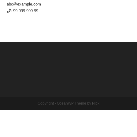
abc@example.com
+99 999 999 99
Copyright - OceanWP Theme by Nick