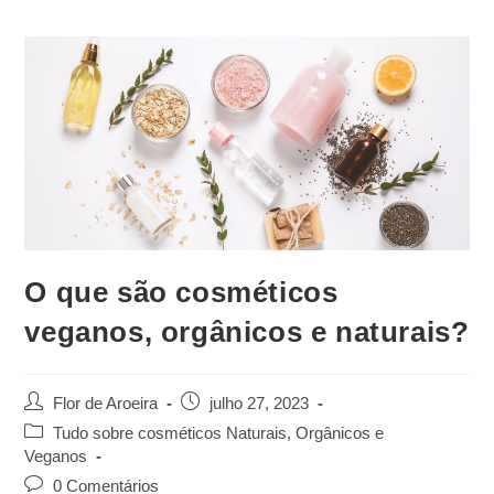
O que são cosméticos
veganos, orgânicos e naturais?
Post
Post
Flor de Aroeira
julho 27, 2023
author:
published:
Post
Tudo sobre cosméticos Naturais, Orgânicos e
category:
Veganos
Post
0 Comentários