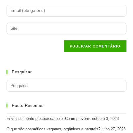
name
Enter
or
your
username
email
to
Enter
address
comment
your
to
website
comment
URL
(optional)
Pesquisar
Search
for:
Posts Recentes
Envelhecimento precoce da pele. Como prevenir.
outubro 3, 2023
O que são cosméticos veganos, orgânicos e naturais?
julho 27, 2023